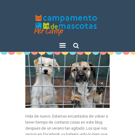
Sear
ch
Hola de nuevo. Estamos encantados de volver a
tener tiempo de contaros cosas en este blog
después de un verano tan agitado. Los que nos
seguís en Facebook ya habréis visto lo bien que