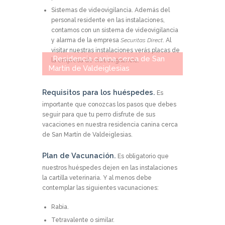
Sistemas de videovigilancia.
Además del
personal residente en las instalaciones,
contamos con un sistema de videovigilancia
y alarma de la empresa
Securitas Direct
. Al
visitar nuestras instalaciones verás placas de
Residencia canina cerca de San
la empresa de videovigilancia.
Martín de Valdeiglesias
Requisitos para los huéspedes.
Es
importante que conozcas los pasos que debes
seguir para que tu perro disfrute de sus
vacaciones en nuestra residencia canina cerca
de San Martín de Valdeiglesias.
Plan de Vacunación.
Es obligatorio que
nuestros huéspedes dejen en las instalaciones
la cartilla veterinaria. Y al menos debe
contemplar las siguientes vacunaciones:
Rabia.
Tetravalente o similar.