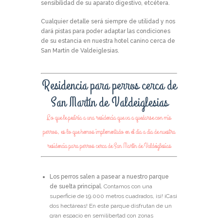
sensibilidad de su aparato digestivo, etcétera.
Cualquier detalle será siempre de utilidad y nos
dará pistas para poder adaptar las condiciones
de su estancia en nuestra hotel canino cerca de
San Martín de Valdeiglesias.
Residencia para perros cerca de
San Martín de Valdeiglesias
Lo que le pediría a una residencia que va a quedarse con mis
perros, es lo que hemos implementado en el día a día de nuestra
residencia para perros cerca de San Martín de Valdeiglesias
Los perros salen a pasear a nuestro parque
de suelta principal.
Contamos con una
superficie de 19.000 metros cuadrados, ¡si! ¡Casi
dos hectáreas! En este parque disfrutan de un
gran espacio en semilibertad con zonas