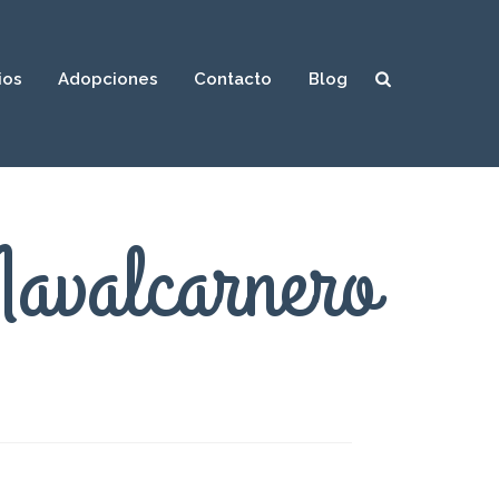
ios
Adopciones
Contacto
Blog
Sear
ch
Navalcarnero