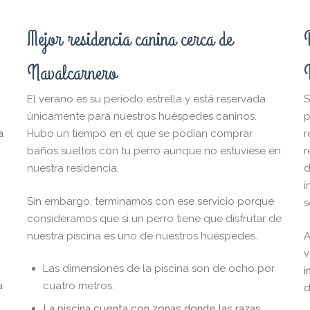
Mejor residencia canina cerca de
Navalcarnero
El verano es su periodo estrella y está reservada
S
únicamente para nuestros huéspedes caninos.
p
a
Hubo un tiempo en el que se podían comprar
r
baños sueltos con tu perro aunque no estuviese en
r
nuestra residencia.
d
i
Sin embargo, terminamos con ese servicio porque
s
consideramos que si un perro tiene que disfrutar de
nuestra piscina es uno de nuestros huéspedes.
A
v
Las dimensiones de la piscina son de ocho por
i
a
cuatro metros.
d
La piscina cuenta con zonas donde las razas