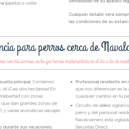
sensibilidad de su aparato di
a (
pipetas o collar
Cualquier detalle será siempr
las condiciones de su estanc
ncia para perros cerca de Naval
arse con mis perros, es lo que hemos implementado en el día a día de nue
uelta principal.
Contamos
Profesional residente en n
¡si! ¡Casi dos hectáreas! En
que nos diferencian es la 
emilibertad con zonas
cualquier cambio en tu pe
as que dan grandes zonas de
Circuito de
vídeo
vigilanci
a
), y varias aromáticas salvajes
perro y del personal resid
Navalcarnero está vigila
ro durante sus vacaciones.
Securitas Direct.