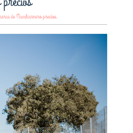
 precios
a cerca de Navalcarnero precios.