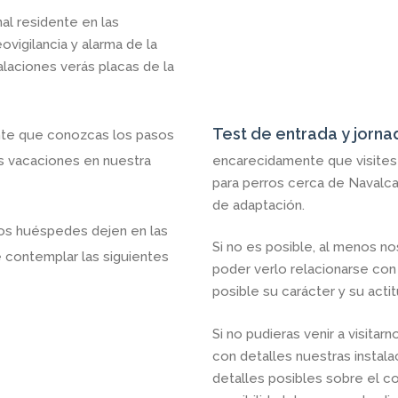
l residente en las
vigilancia y alarma de la
stalaciones verás placas de la
Test de entrada y jorna
te que conozcas los pasos
us vacaciones en nuestra
encarecidamente que visites 
para perros cerca de Navalcar
de adaptación.
os huéspedes dejen en las
Si no es posible, al menos no
be contemplar las siguientes
poder verlo relacionarse con
posible su carácter y su acti
Si no pudieras venir a visit
con detalles nuestras instal
detalles posibles sobre el co