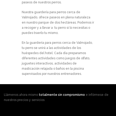
paseos de nuestros perros.
Nuestra guardería para perros cerca de
Valmojado, ofrece paseos en plena naturaleza
en nuestro parque de dos hectáreas. Podemos ir
a recoger y a llevar a tu perro si lo necesitas o
puedes traerlo tu mismo.
En la guardería para perros cerca de Valmojado,
tu perro se unirá a las actividades de los
huéspedes del hotel. Cada día preparamos
diferentes actividades como juegos de olfato,
juguetes interactivos, actividades de
masticación relajada o baños en la piscina
supervisados por nuestros entrenadores.
Llámenos ahora mismo
totalmente sin compromismo
e infórmese de
nuestros precios y servicios