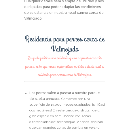
Cualquier detalle será siempre de utilidad y nos
dará pistas para poder adaptar las condiciones
de su estancia en nuestra hotel canino cerca de
Valmojado.
Residencia para perros cerca de
Valmojado
Lo que le pediría a una residencia que va a quedarse con mis
perros, es lo que hemos implementado en el día a día de nuestra
residencia para perros cerca de Valmojado
Los perros salen a pasear a nuestro parque
de suelta principal.
Contamos con una
superficie de 19.000 metros cuadrados, ¡si! ¡Casi
dos hectáreas! En este parque disfrutan de un
gran espacio en semilibertad con zonas
diferenciadas de: sotobosque, viñedos, encinas
que dan grandes zonas de sombra en verano,