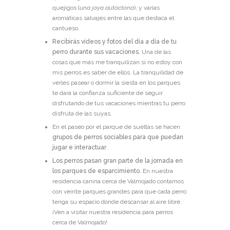
quejigos (
una joya autóctona
), y varias
aromáticas salvajes entre las que destaca el
cantueso.
Recibirás vídeos y fotos del día a día de tu
perro durante sus vacaciones.
Una de las
cosas que más me tranquilizan si no estoy con
mis perros es saber de ellos. La tranquilidad de
verles pasear o dormir la siesta en los parques
te dará la confianza suficiente de seguir
disfrutando de tus vacaciones mientras tu perro
disfruta de las suyas.
En el paseo por el parque de sueltas se hacen
grupos de perros sociables para que puedan
jugar e interactuar
.
Los perros pasan gran parte de la jornada en
los parques de esparcimiento.
En nuestra
residencia canina cerca de Valmojado contamos
con veinte parques grandes para que cada perro
tenga su espacio donde descansar al aire libre.
¡Ven a visitar nuestra residencia para perros
cerca de Valmojado!