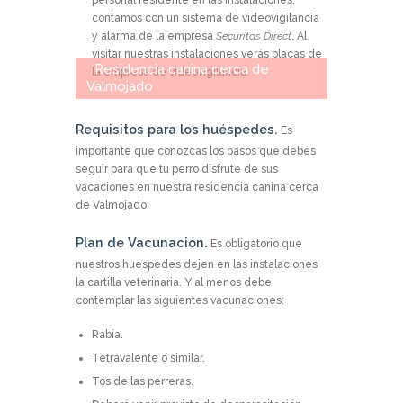
contamos con un sistema de videovigilancia
y alarma de la empresa
Securitas Direct
. Al
visitar nuestras instalaciones verás placas de
Residencia canina cerca de
la empresa de videovigilancia.
Valmojado
Requisitos para los huéspedes.
Es
importante que conozcas los pasos que debes
seguir para que tu perro disfrute de sus
vacaciones en nuestra residencia canina cerca
de Valmojado.
Plan de Vacunación.
Es obligatorio que
nuestros huéspedes dejen en las instalaciones
la cartilla veterinaria. Y al menos debe
contemplar las siguientes vacunaciones:
Rabia.
Tetravalente o similar.
Tos de las perreras.