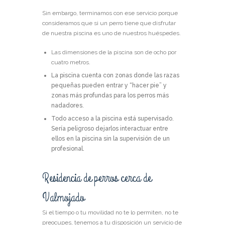
Sin embargo, terminamos con ese servicio porque
consideramos que si un perro tiene que disfrutar
de nuestra piscina es uno de nuestros huéspedes.
Las dimensiones de la piscina son de ocho por
cuatro metros.
La piscina cuenta con zonas donde las razas
pequeñas pueden entrar y “hacer pie” y
zonas más profundas para los perros más
nadadores.
Todo acceso a la piscina está supervisado.
Sería peligroso dejarlos interactuar entre
ellos en la piscina sin la supervisión de un
profesional.
Residencia de perros cerca de
Valmojado
Si el tiempo o tu movilidad no te lo permiten, no te
preocupes, tenemos a tu disposición un servicio de