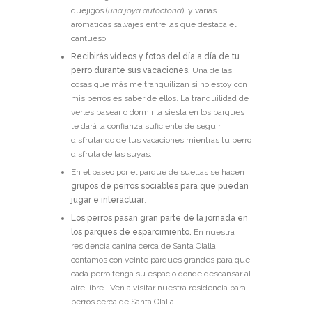
quejigos (
una joya autóctona
), y varias
aromáticas salvajes entre las que destaca el
cantueso.
Recibirás vídeos y fotos del día a día de tu
perro durante sus vacaciones.
Una de las
cosas que más me tranquilizan si no estoy con
mis perros es saber de ellos. La tranquilidad de
verles pasear o dormir la siesta en los parques
te dará la confianza suficiente de seguir
disfrutando de tus vacaciones mientras tu perro
disfruta de las suyas.
En el paseo por el parque de sueltas se hacen
grupos de perros sociables para que puedan
jugar e interactuar
.
Los perros pasan gran parte de la jornada en
los parques de esparcimiento.
En nuestra
residencia canina cerca de Santa Olalla
contamos con veinte parques grandes para que
cada perro tenga su espacio donde descansar al
aire libre. ¡Ven a visitar nuestra residencia para
perros cerca de Santa Olalla!