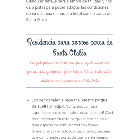
Cualquier detalle será siempre de utilidad y nos
dará pistas para poder adaptar las condiciones
de su estancia en nuestra hotel canino cerca de
Santa Olalla.
Residencia para perros cerca de
Santa Olalla
Lo que le pediría a una residencia que va a quedarse con mis
perros, es lo que hemos implementado en el día a día de nuestra
residencia para perros cerca de Santa Olalla
Los perros salen a pasear a nuestro parque
de suelta principal.
Contamos con una
superficie de 19.000 metros cuadrados, ¡si! ¡Casi
dos hectáreas! En este parque disfrutan de un
gran espacio en semilibertad con zonas
diferenciadas de: sotobosque, viñedos, encinas
que dan grandes zonas de sombra en verano,