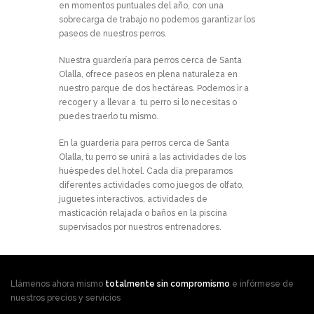
en momentos puntuales del año, con una
sobrecarga de trabajo no podemos garantizar los
paseos de nuestros perros.
Nuestra guardería para perros cerca de Santa
Olalla, ofrece paseos en plena naturaleza en
nuestro parque de dos hectáreas. Podemos ir a
recoger y a llevar a tu perro si lo necesitas o
puedes traerlo tu mismo.
En la guardería para perros cerca de Santa
Olalla, tu perro se unirá a las actividades de los
huéspedes del hotel. Cada día preparamos
diferentes actividades como juegos de olfato,
juguetes interactivos, actividades de
masticación relajada o baños en la piscina
supervisados por nuestros entrenadores.
Llámenos ahora mismo
totalmente sin compromismo
e infórmese de
nuestros precios y servicios