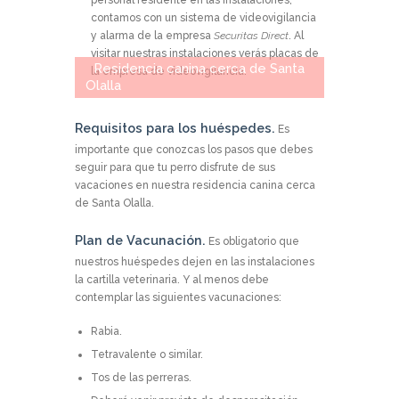
contamos con un sistema de videovigilancia
y alarma de la empresa
Securitas Direct
. Al
visitar nuestras instalaciones verás placas de
Residencia canina cerca de Santa
la empresa de videovigilancia.
Olalla
Requisitos para los huéspedes.
Es
importante que conozcas los pasos que debes
seguir para que tu perro disfrute de sus
vacaciones en nuestra residencia canina cerca
de Santa Olalla.
Plan de Vacunación.
Es obligatorio que
nuestros huéspedes dejen en las instalaciones
la cartilla veterinaria. Y al menos debe
contemplar las siguientes vacunaciones:
Rabia.
Tetravalente o similar.
Tos de las perreras.