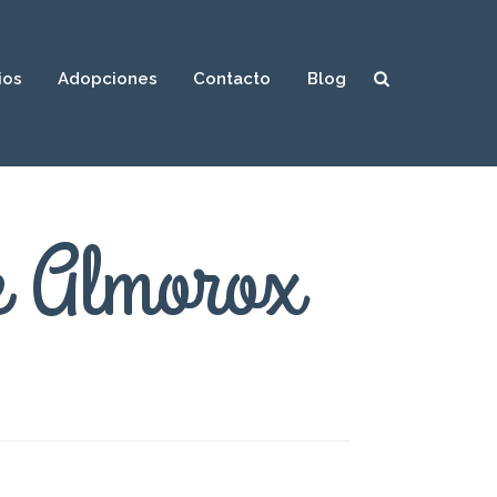
ios
Adopciones
Contacto
Blog
Sear
ch
de Almorox