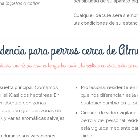
sensibilidad de su aparato di
a (
pipetas o collar
Cualquier detalle será siempr
las condiciones de su estanc
dencia para perros cerca de Al
edarse con mis perros, es lo que hemos implementado en el día a día de 
uelta principal.
Contamos
Profesional residente en n
¡si! ¡Casi dos hectáreas! En
que nos diferencian es la 
emilibertad con zonas
cualquier cambio en tu pe
as que dan grandes zonas de
Circuito de
vídeo
vigilanci
a
), y varias aromáticas salvajes
perro y del personal resi
está vigilada mediante cá
ro durante sus vacaciones.
Direct.