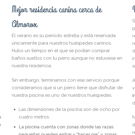
Mejor residencia canina cerca de
S
Almorox
p
El verano es su periodo estrella y está reservada
r
únicamente para nuestros huéspedes caninos.
r
Hubo un tiempo en el que se podían comprar
d
baños sueltos con tu perro aunque no estuviese en
i
nuestra residencia.
s
Sin embargo, terminamos con ese servicio porque
A
consideramos que si un perro tiene que disfrutar de
v
nuestra piscina es uno de nuestros huéspedes.
i
d
Las dimensiones de la piscina son de ocho por
a
cuatro metros.
N
a
d
La piscina cuenta con zonas donde las razas
r
pequeñas pueden entrar y “hacer pie” y zonas