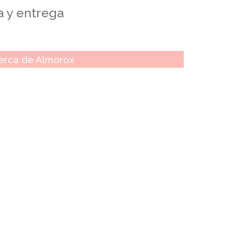
a y entrega
erca de Almorox