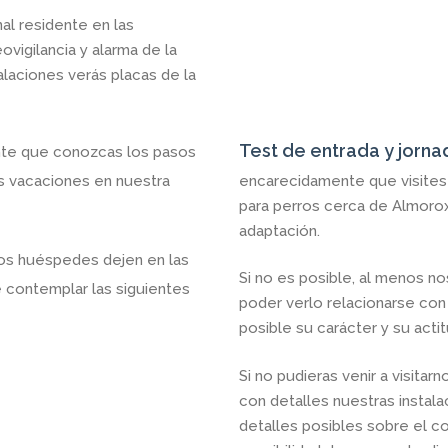
l residente en las
vigilancia y alarma de la
stalaciones verás placas de la
Test de entrada y jorna
te que conozcas los pasos
us vacaciones en nuestra
encarecidamente que visites 
para perros cerca de Almorox,
adaptación.
os huéspedes dejen en las
Si no es posible, al menos no
be contemplar las siguientes
poder verlo relacionarse con
posible su carácter y su acti
Si no pudieras venir a visit
con detalles nuestras instal
detalles posibles sobre el co